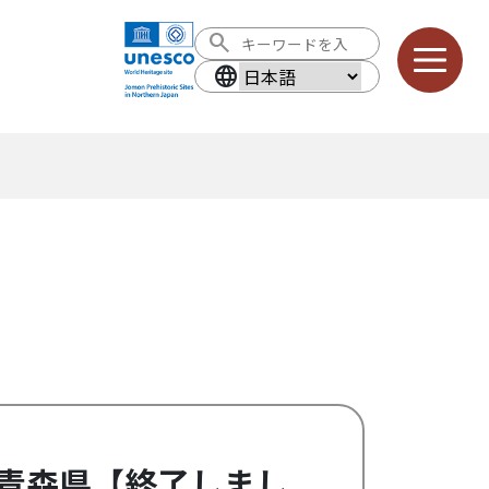
search
language
言語を選択
!｜青森県【終了しまし