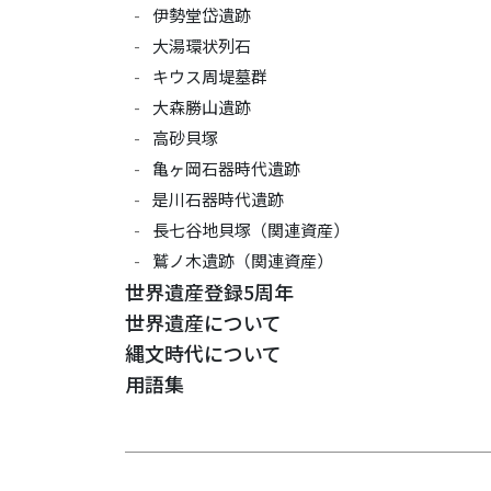
伊勢堂岱遺跡
大湯環状列石
キウス周堤墓群
大森勝山遺跡
高砂貝塚
亀ヶ岡石器時代遺跡
是川石器時代遺跡
長七谷地貝塚（関連資産）
鷲ノ木遺跡（関連資産）
世界遺産登録5周年
世界遺産について
縄文時代について
用語集