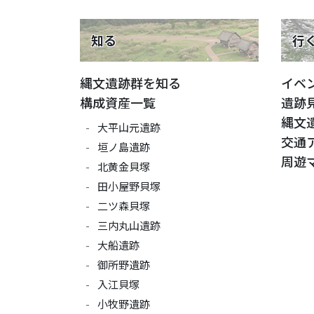
知る
行
縄文遺跡群を知る
イベ
構成資産一覧
遺跡
縄文
大平山元遺跡
交通
垣ノ島遺跡
周遊
北黄金貝塚
田小屋野貝塚
二ツ森貝塚
三内丸山遺跡
大船遺跡
御所野遺跡
入江貝塚
小牧野遺跡