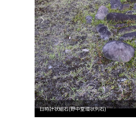
遺跡全景／万座環状列石(左)と野中堂環状列石
日時計状組石(野中堂環状列石)