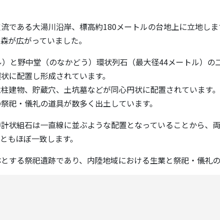
である大湯川沿岸、標高約180メートルの台地上に立地しま
の森が広がっていました。
）と野中堂（のなかどう）環状列石（最大径44メートル）の
環状に配置し形成されています。
柱建物、貯蔵穴、土坑墓などが同心円状に配置されています。
の祭祀・儀礼の道具が数多く出土しています。
計状組石は一直線に並ぶような配置となっていることから、両
ともほぼ一致します。
とする祭祀遺跡であり、内陸地域における生業と祭祀・儀礼の