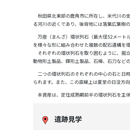
秋田県北東部の鹿角市に所在し、米代川の支流
る河川の近くであり、後背地には落葉広葉樹
万座（まんざ）環状列石（最大径52メートル
を様々な形に組み合わせた複数の配石遺構を
それぞれの環状列石を取り囲むように、掘立
動物形土製品、鐸形土製品、石棒、石刀など
二つの環状列石のそれぞれの中心の石と日時
られます。また、この直線上は夏至の日没方向
本資産は、定住成熟期前半の環状列石を主体
遺跡見学