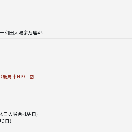
角市十和田大湯字万座45
（鹿角市HP）
・休日の場合は翌日)
月3日）